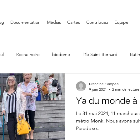
og
Documentation
Médias
Cartes
Contribuez
Équipe
ul
Roche noire
biodome
l’île Saint-Bernard
Bati
Ville Émard
Musées
Petite-Bourgogne
Parcs
Francine Campeau
9 juin 2024
2 min de lecture
Y’a du monde à
LaSalle
Randonnée
Iles de Boucherville
Château D
Le 31 mai 2024, 11 marcheus
métro Monk. Nous avons suiv
Paradoxe...
Art mural
Saint-Henri
Fondation PHI
Carré Doré