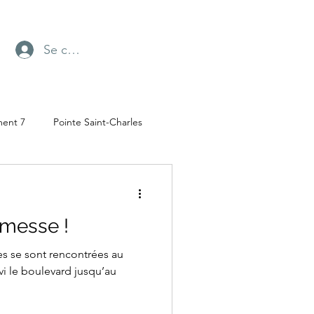
Se connecter
ment 7
Pointe Saint-Charles
Radio-Canada
 messe !
ufresne
Parc Angrignon
es se sont rencontrées au
i le boulevard jusqu’au