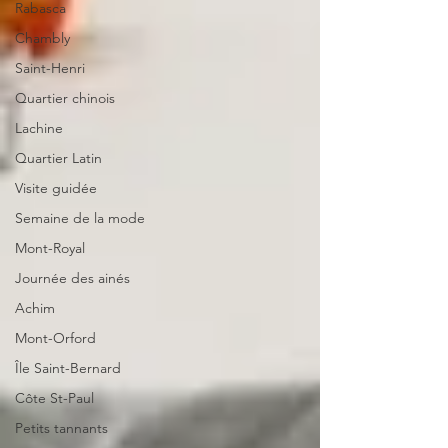
Rabasca
Chambly
Saint-Henri
Quartier chinois
Lachine
Quartier Latin
Visite guidée
Semaine de la mode
Mont-Royal
Journée des ainés
Achim
Mont-Orford
Île Saint-Bernard
Côte St-Paul
Petits tannants