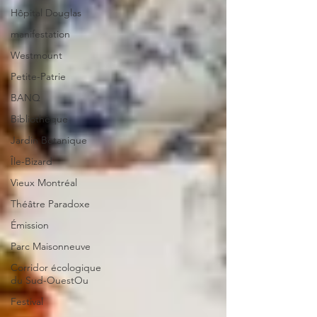
Hôpital Douglas
manifestation
Westmount
Petite-Patrie
BANQ
Bibliothèque
Jardin Botanique
Île-Bizard
Vieux Montréal
Théâtre Paradoxe
Émission
Parc Maisonneuve
Corridor écologique
du Sud-OuestOu
Festival