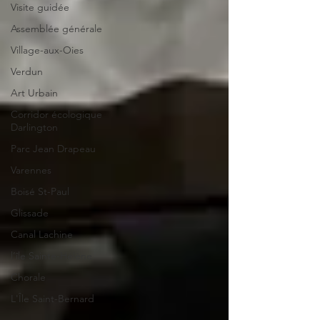
Visite guidée
Assemblée générale
Village-aux-Oies
Verdun
Art Urbain
Corridor écologique
Darlington
Parc Jean Drapeau
Varennes
Boisé St-Paul
Glissade
Canal Lachine
l’île Sainte-Hélène
Chorale
L'Île Saint-Bernard