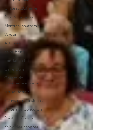
Château Dufresne
Parc Angrignon
Montréal souterrain
Verdun
Art mural
Saint-Henri
Fondation PHI
Carré Doré
Centre de
commerce mondial
Art souterrain
Salons et expositions
Université Concordia
Pointe-à-Callière.
Palais des congrès