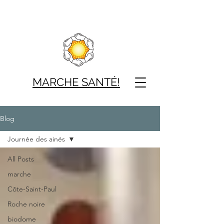
MARCHE SAN
TÉ!
Blog
Journée des ainés
All Posts
marche
Côte-Saint-Paul
Roche noire
biodome