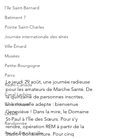
l’île Saint-Bernard
Batiment 7
Pointe Saint-Charles
Journée internationale des aînés
Ville Émard
Musées
Petite-Bourgogne
Parcs
Le jeudi 29 août, une journée radieuse 
Radio-Canada
pour les amateurs de Marche Santé. De 
Canal Lachine
la quinzaine de personnes inscrites, 
une nouvelle adepte : bienvenue 
Bibliothèque
Geneviève ! Dans la mire, le Domaine 
LaSalle
St-Paul à l’Île des Sœurs. Pour s’y 
Randonnée
rendre, opération REM à partir de la 
Iles de Boucherville
Station Bonaventure. Pour cinq 