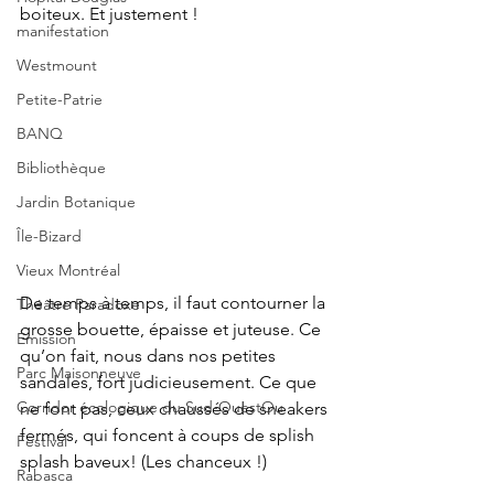
boiteux. Et justement !
manifestation
Westmount
Petite-Patrie
BANQ
Bibliothèque
Jardin Botanique
Île-Bizard
Vieux Montréal
De temps à temps, il faut contourner la 
Théâtre Paradoxe
grosse bouette, épaisse et juteuse. Ce 
Émission
qu’on fait, nous dans nos petites 
Parc Maisonneuve
sandales, fort judicieusement. Ce que 
Corridor écologique du Sud-OuestOu
ne font pas, ceux chaussés de sneakers 
fermés, qui foncent à coups de splish 
Festival
splash baveux! (Les chanceux !)
Rabasca