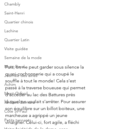
Chambly
Saint-Henri
Quartier chinois
Lachine
Quartier Latin
Visite guidée
Semaine de la mode
Mont-Royal
Puis, on ne peut garder sous silence la 
quasi-cochonnerie qui a coupé le 
Journée des ainés
souffle à tout le monde! Cela s’est 
Achim
passé à la traverse boueuse qui permet 
Mont-Orford
d’accéder au lac des Battures près 
duquel on voulait s’arrêter. Pour assurer 
Île Saint-Bernard
son équilibre sur un billot boiteux, une 
Côte St-Paul
marcheuse a agrippé un jeune 
Petits tannants
vinaigrier. Celui-ci, fort agile, a fléchi 