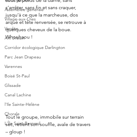
Visite guidée
sous le poids de la dame, sans 
s’arrêter, sans fin et sans craquer, 
Assemblée générale
jusqu’à ce que la marcheuse, dos 
Village-aux-Oies
arqué et tête renversée, se retrouve à 
Verdun
quelques cheveux de la boue. 
Whouhaou !
Art Urbain
Corridor écologique Darlington
Parc Jean Drapeau
Varennes
Boisé St-Paul
Glissade
Canal Lachine
l’île Sainte-Hélène
Chorale
Tout le groupe, immobile sur terrain 
L'Île Saint-Bernard
sec, retient son souffle, avale de travers 
– gloup !