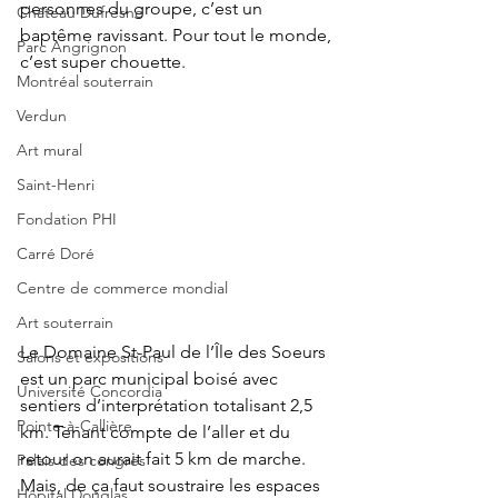
personnes du groupe, c’est un 
Château Dufresne
baptême ravissant. Pour tout le monde, 
Parc Angrignon
c’est super chouette.
Montréal souterrain
Verdun
Art mural
Saint-Henri
Fondation PHI
Carré Doré
Centre de commerce mondial
Art souterrain
Le Domaine St-Paul de l’Île des Soeurs 
Salons et expositions
est un parc municipal boisé avec 
Université Concordia
sentiers d’interprétation totalisant 2,5 
Pointe-à-Callière.
km. Tenant compte de l’aller et du 
retour on aurait fait 5 km de marche. 
Palais des congrès
Mais, de ça faut soustraire les espaces 
Hôpital Douglas