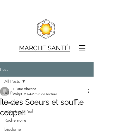
MARCHE SAN
TÉ!
Post
All Posts
Liliane Vincent
All Posts
2 sept. 2024
2 min de lecture
Île des Soeurs et souffle
marche
coupé!!
Côte-Saint-Paul
Roche noire
biodome