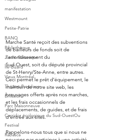
manifestation
Westmount
Petite-Patrie
BANQ
Marche Santé reçoit des subventions 
Bibliothèque
de bailleurs de fonds soit de 
l’arrondissement du
Jardin Botanique
Sud-Ouest, soit du député provincial 
Île-Bizard
de St-Henry/Ste-Anne, entre autres. 
Vieux Montréal
Ceci permet le prêt d’équipement, le 
Théâtre Paradoxe
maintien de notre site web, les 
breuvages offerts après nos marches, 
Émission
et les frais occasionnels de 
Parc Maisonneuve
déplacements, de guides, et de frais 
Corridor écologique du Sud-OuestOu
d’entrée aux sites.
Festival
Rappelons-nous tous que si nous ne 
Rabasca
pouvons pas participer à une activité 