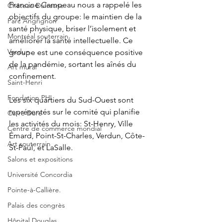
Francine Campeau nous a rappelé les 
Château Dufresne
objectifs du groupe: le maintien de la 
Parc Angrignon
santé physique, briser l’isolement et 
Montréal souterrain
améliorer la santé intellectuelle. Ce 
Verdun
groupe est une conséquence positive 
de la pandémie, sortant les aînés du 
Art mural
confinement.
Saint-Henri
Fondation PHI
Les six quartiers du Sud-Ouest sont 
représentés sur le comité qui planifie 
Carré Doré
les activités du mois: St-Henry, Ville 
Centre de commerce mondial
Émard, Point-St-Charles, Verdun, Côte-
Art souterrain
St-Paul, et LaSalle.
Salons et expositions
Université Concordia
Pointe-à-Callière.
Palais des congrès
Hôpital Douglas