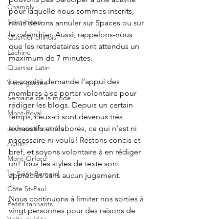
Chambly
pour laquelle nous sommes inscrits, 
Saint-Henri
nous devons annuler sur Spaces ou sur 
le calendrier. Aussi, rappelons-nous 
Quartier chinois
que les retardataires sont attendus un 
Lachine
maximum de 7 minutes.
Quartier Latin
Le comité demande l’appui des 
Visite guidée
membres à se porter volontaire pour 
Semaine de la mode
rédiger les blogs. Depuis un certain 
Mont-Royal
temps, ceux-ci sont devenus très 
Journée des ainés
exhaustifs et élaborés, ce qui n’est ni 
nécessaire ni voulu! Restons concis et 
Achim
bref, et soyons volontaire à en rédiger 
Mont-Orford
un! Tous les styles de texte sont 
Île Saint-Bernard
appréciés sans aucun jugement.
Côte St-Paul
Nous continuons à limiter nos sorties à 
Petits tannants
vingt personnes pour des raisons de 