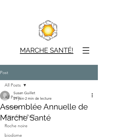
MARCHE SAN
TÉ!
Post
All Posts
Susan Guillet
All Posts
21 juin
2 min de lecture
Assemblée Annuelle de
marche
Marche Santé
Côte-Saint-Paul
Roche noire
biodome