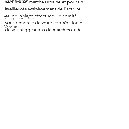
Visite guidée
sécurité en marche urbaine et pour un 
meilleur fonctionnement de l’activité 
Assemblée générale
ou de la visite effectuée. Le comité 
Village-aux-Oies
vous remercie de votre coopération et 
Verdun
de vos suggestions de marches et de 
Art Urbain
visites à faire ou à refaire.
Assemblée générale
Corridor écologique Darlington
Assemblée générale
Parc Jean Drapeau
Varennes
Boisé St-Paul
Glissade
Canal Lachine
Voir tout
Posts récents
l’île Sainte-Hélène
Chorale
L'Île Saint-Bernard