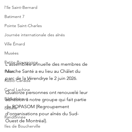
l’île Saint-Bernard
Batiment 7
Pointe Saint-Charles
Journée internationale des aînés
Ville Émard
Musées
Petite-Bourgogne
L'assemblée annuelle des membres de 
Marche Santé a eu lieu au Châlet du 
Parcs
parc de la Vérendrye le 2 juin 2026.
Radio-Canada
Canal Lachine
Quatorze personnes ont renouvelé leur 
Bibliothèque
adhésion à notre groupe qui fait partie 
du ROPASOM (Regroupement 
LaSalle
d'organisations pour aînés du Sud-
Randonnée
Ouest de Montréal).
Iles de Boucherville