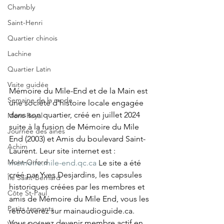
Chambly
Saint-Henri
Quartier chinois
Lachine
Quartier Latin
Visite guidée
Mémoire du Mile-End et de la Main est 
Semaine de la mode
une société d’histoire locale engagée 
dans son quartier, créé en juillet 2024 
Mont-Royal
suite à la fusion de Mémoire du Mile 
Journée des ainés
End (2003) et Amis du boulevard Saint-
Achim
Laurent. Leur site internet est : 
Mont-Orford
mémoire.mile-end.qc.ca
 Le site a été 
créé par Yves Desjardins, les capsules 
Île Saint-Bernard
historiques créées par les membres et 
Côte St-Paul
amis de Mémoire du Mile End, vous les 
Petits tannants
retrouverez sur mainaudioguide.ca. 
Vous pouvez devenir membre actif en 