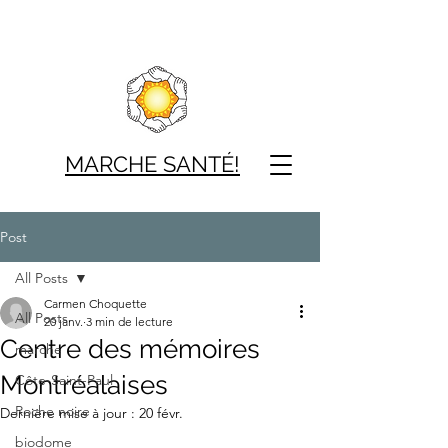
MARCHE SAN
TÉ!
Post
All Posts
Carmen Choquette
All Posts
20 janv.
3 min de lecture
Centre des mémoires
marche
Montréalaises
Côte-Saint-Paul
Roche noire
Dernière mise à jour :
20 févr.
biodome