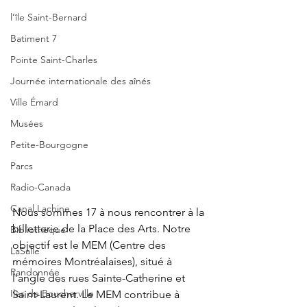
l’île Saint-Bernard
Batiment 7
Pointe Saint-Charles
Journée internationale des aînés
Ville Émard
Musées
Petite-Bourgogne
Parcs
Radio-Canada
Canal Lachine
Nous sommes 17 à nous rencontrer à la 
billetterie de la Place des Arts. Notre 
Bibliothèque
objectif est le MEM (Centre des  
LaSalle
mémoires Montréalaises), situé à 
Randonnée
l’angle des rues Sainte-Catherine et 
Iles de Boucherville
Saint-Laurent. Le MEM contribue à 