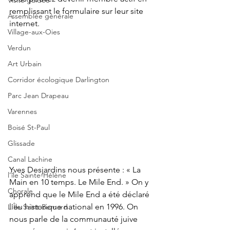
Visite guidée
remplissant le formulaire sur leur site 
Assemblée générale
internet.
Village-aux-Oies
Verdun
Art Urbain
Corridor écologique Darlington
Parc Jean Drapeau
Varennes
Boisé St-Paul
Glissade
Canal Lachine
Yves Desjardins nous présente : « La 
l’île Sainte-Hélène
Main en 10 temps. Le Mile End. » On y 
Chorale
apprend que le Mile End a été déclaré 
lieu historique national en 1996. On 
L'Île Saint-Bernard
nous parle de la communauté juive 