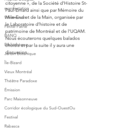
citoyenne », de la Société d’Histoire St-
manifestation
Paul-Emard ainsi que par Mémoire du 
Mile-End et de la Main, organisée par 
Westmount
le Laboratoire d’histoire et de 
Petite-Patrie
patrimoine de Montréal et de l’UQAM. 
BANQ
Nous écouterons quelques balados 
Bibliothèque
choisis et par la suite il y aura une 
discussion.
Jardin Botanique
Île-Bizard
Vieux Montréal
Théâtre Paradoxe
Émission
Parc Maisonneuve
Corridor écologique du Sud-OuestOu
Festival
Rabasca