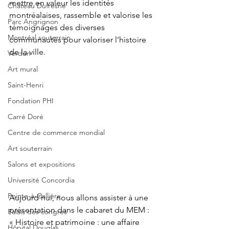
mettre en valeur les identités 
Château Dufresne
montréalaises, rassemble et valorise les 
Parc Angrignon
témoignages des diverses 
Montréal souterrain
communautés pour valoriser l’histoire 
de la ville. 
Verdun
Art mural
Saint-Henri
Fondation PHI
Carré Doré
Centre de commerce mondial
Art souterrain
Salons et expositions
Université Concordia
Pointe-à-Callière.
Aujourd’hui, nous allons assister à une 
présentation dans le cabaret du MEM : 
Palais des congrès
« Histoire et patrimoine : une affaire 
Hôpital Douglas