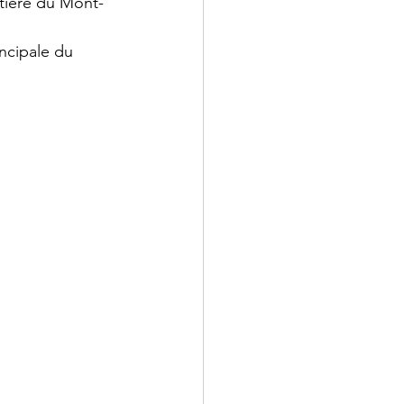
tière du Mont-
incipale du 