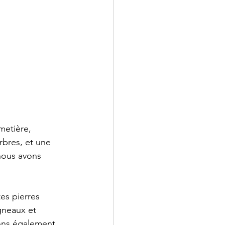
metière, 
bres, et une 
 nous avons 
es pierres 
gneaux et 
ons également 