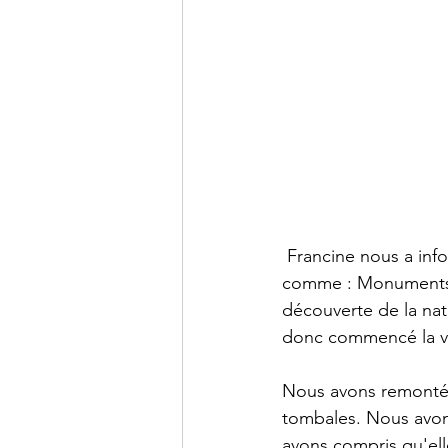
 Francine nous a inf
comme : Monuments r
découverte de la natu
donc commencé la vi
Nous avons remonté v
tombales. Nous avon
avons compris qu'ell