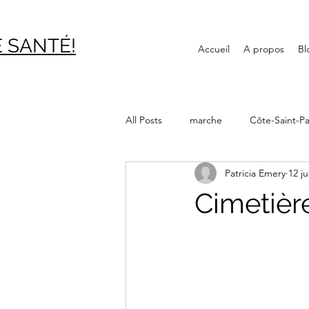
 SAN
TÉ!
Accueil
A propos
Bl
All Posts
marche
Côte-Saint-Pa
Patricia Emery
12 ju
Journée internationale des aînés
Cimetièr
Canal Lachine
Bibliothèque
Montréal souterrain
Verdun