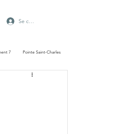
Se connecter
ment 7
Pointe Saint-Charles
Radio-Canada
ufresne
Parc Angrignon