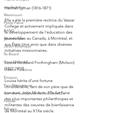
manifestation
Hannah Lyman (1816-1871)
Westmount
Elle a été la première rectrice du Vassar 
Petite-Patrie
College et activement impliquée dans 
BANQ
le développement de l’éducation des 
jeunes filles au Canada, à Montréal, et 
Bibliothèque
aux États-Unis ainsi que dans diverses 
Jardin Botanique
initiatives missionnaires.
Île-Bizard
Vieux Montréal
Louisa Goddard Frothingham (Molson) 
(1827-1910)
Théâtre Paradoxe
Émission
Louisa hérita d’une fortune 
Parc Maisonneuve
considérable, tant de son père que de 
son mari, John Molson. Elle fut l’une 
Corridor écologique du Sud-OuestOu
des plus importantes philanthropes et 
Festival
militantes des oeuvres de bienfaisance 
Rabasca
de Montréal au X1Xe siècle.