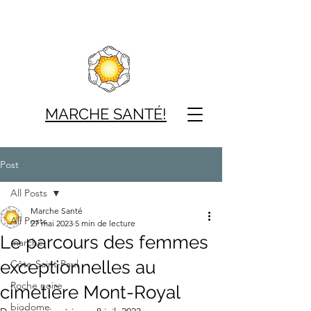
MARCHE SAN
TÉ!
Post
All Posts
Marche Santé
All Posts
27 mai 2023
5 min de lecture
Le parcours des femmes
marche
exceptionnelles au
Côte-Saint-Paul
Roche noire
cimetière Mont-Royal
biodome