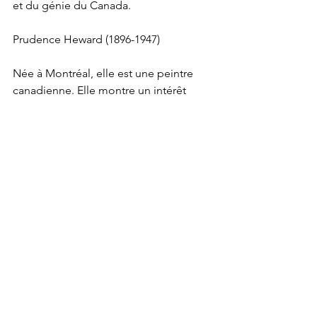
et du génie du Canada.
Prudence Heward (1896-1947)
Née à Montréal, elle est une peintre 
canadienne. Elle montre un intérêt 
pour les arts à 12 ans et entreprend des 
leçons de dessin à l’Art Association of 
Montreal (aujourd’hui le Musée des 
beaux-arts de Montréal. Elle se lie 
d’amitié avec des artistes. En 1932 elle 
expose ses oeuvres en solo lors d’une 
exposition dans la Scott Gallery de 
Montréal. Entre 1925 à 1926, elle 
s’installe à Paris et fréquente de 
nombreux artistes et écrivains nord-
américains dont Ernest Hemingway et 
F. Scott Fitzgerald. En 1929, sa carrière 
explose lorsqu’une de ses peintures, 