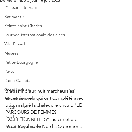
Dernière mise à jour :
8 juil. 2023
l’île Saint-Bernard
Batiment 7
Pointe Saint-Charles
Journée internationale des aînés
Ville Émard
Musées
Petite-Bourgogne
Parcs
Radio-Canada
Canal Lachine
Bravissimo aux huit marcheurs(es) 
exceptionnels qui ont complété avec 
Bibliothèque
brio, malgré la chaleur, le circuit: "LE 
LaSalle
PARCOURS DE FEMMES 
Randonnée
EXCEPTIONNELLES”, au cimetière 
Iles de Boucherville
Mont-Royal, côté Nord à Outremont.