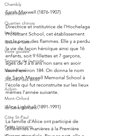
Chambly
Sarah Maxwell (1876-1907)
Saint-Henri
Quartier chinois
Directrice et institutrice de l’Hochelaga 
Lachine
Protestant School, cet établissement 
est la proie des flammes. Elle y a perdu 
Quartier Latin
la vie de façon héroïque ainsi que 16 
Visite guidée
enfants, soit 9 fillettes et 7 garçons, 
Semaine de la mode
âgés de 3 à 8 ans non sans en avoir 
sauvé environ 184. On donna le nom 
Mont-Royal
de Sarah Maxwell Memorial School à 
Journée des ainés
l’école qui fut reconstruite sur les lieux 
Achim
mêmes l’année suivante.
Mont-Orford
Alice Lighthall (1891-1991)
Île Saint-Bernard
Côte St-Paul
La famille d’Alice ont participé de 
Petits tannants
différentes manières à la Première 
Guerre mondiale. Pour sa part, elle a 