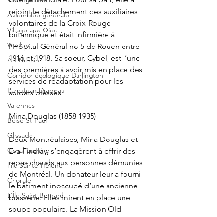
Visite guidée
rejoint le détachement des auxiliaires 
Assemblée générale
volontaires de la Croix-Rouge 
Village-aux-Oies
britannique et était infirmière à 
Verdun
l’Hôpital Général no 5 de Rouen entre 
1916 et 1918. Sa soeur, Cybel, est l’une 
Art Urbain
des premières à avoir mis en place des 
Corridor écologique Darlington
services de réadaptation pour les 
Parc Jean Drapeau
soldats blessés.
Varennes
Mina Douglas (1858-1935)
Boisé St-Paul
Glissade
Deux Montréalaises, Mina Douglas et 
Canal Lachine
Eva Findlay, s’engagèrent à offrir des 
repas chauds aux personnes démunies 
l’île Sainte-Hélène
de Montréal. Un donateur leur a fourni 
Chorale
le bâtiment inoccupé d’une ancienne 
L'Île Saint-Bernard
brasserie. Elles mirent en place une 
soupe populaire. La Mission Old 