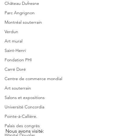
Château Dufresne
Parc Angrignon
Montréal souterrain
Verdun
Art mural
Saint-Henri
Fondation PHI
Carré Doré
Centre de commerce mondial
Art souterrain
Salons et expositions
Université Concordia
Pointe-à-Callière.
Palais des congrès
Nous avons visité:
Hôpital Douglas