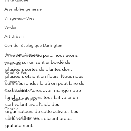
Visite guidée
Assemblée générale
Village-aux-Oies
Verdun
Art Urbain
Corridor écologique Darlington
Parc Jean Drapeau
À notre arrivée au parc, nous avons 
marché sur un sentier bordé de 
Varennes
plusieurs sortes de plantes dont 
Boisé St-Paul
plusieurs étaient en fleurs. Nous nous 
Glissade
sommes rendus là où on peut faire du 
cerf-volant. Après avoir mangé notre 
Canal Lachine
lunch, nous avons tous fait voler un 
l’île Sainte-Hélène
cerf-volant avec l'aide des 
Chorale
organisateurs de cette activité.  Les 
L'Île Saint-Bernard
cerfs-volants nous étaient prêtés 
gratuitement.