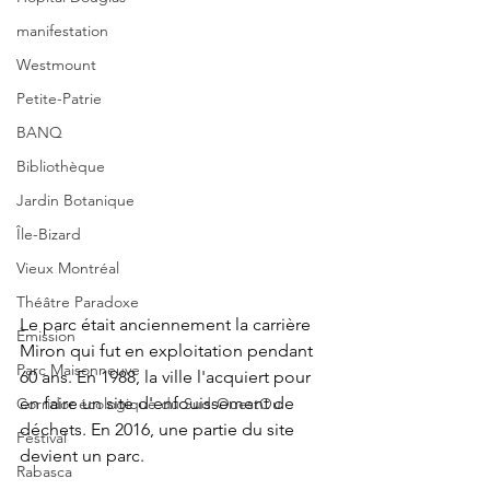
manifestation
Westmount
Petite-Patrie
BANQ
Bibliothèque
Jardin Botanique
Île-Bizard
Vieux Montréal
Théâtre Paradoxe
Le parc était anciennement la carrière 
Émission
Miron qui fut en exploitation pendant 
Parc Maisonneuve
60 ans. En 1988, la ville l'acquiert pour 
en faire un site d'enfouissement de 
Corridor écologique du Sud-OuestOu
déchets. En 2016, une partie du site 
Festival
devient un parc.
Rabasca