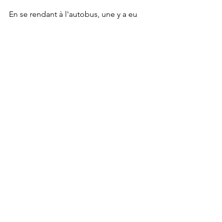
En se rendant à l'autobus, une y a eu 
une petite pluie.  Arrivés au métro Jarry 
nous sommes allés prendre un café 
dans une boulangerie tout près.
Une belle sortie dans un parc que je ne 
connaissais pas.
marche
parcs
marche
Parcs
Voir tout
Posts récents