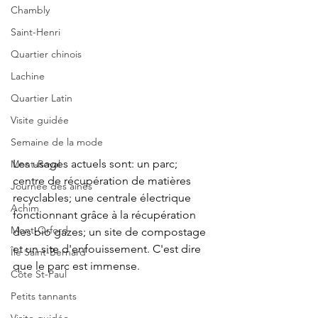
Chambly
Saint-Henri
Quartier chinois
Lachine
Quartier Latin
Visite guidée
Semaine de la mode
Les usages actuels sont: un parc; 
Mont-Royal
centre de récupération de matières 
Journée des ainés
recyclables; une centrale électrique 
Achim
fonctionnant grâce à la récupération 
Mont-Orford
des bio gazes; un site de compostage 
et un site d'enfouissement. C'est dire 
Île Saint-Bernard
que le parc est immense.
Côte St-Paul
Petits tannants