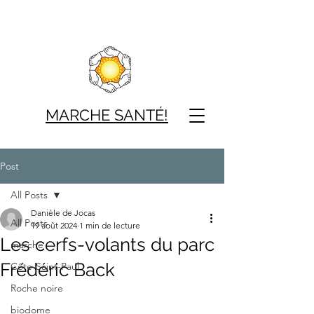
MARCHE SAN
TÉ!
Post
All Posts
Danièle de Jocas
All Posts
19 août 2024
1 min de lecture
Les cerfs-volants du parc
marche
Frédéric Back
Côte-Saint-Paul
Roche noire
biodome