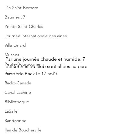
l’île Saint-Bernard
Batiment 7
Pointe Saint-Charles
Journée internationale des aînés
Ville Émard
Musées
Par une journée chaude et humide, 7 
Petite-Bourgogne
personnes du club sont allées au parc 
Frédéric Back le 17 août.
Parcs
Radio-Canada
Canal Lachine
Bibliothèque
LaSalle
Randonnée
Iles de Boucherville