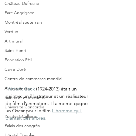
Château Dufresne
Parc Angrignon
Montréal souterrain
Verdun
Art mural
Saint-Henri
Fondation PHI
Carré Doré
Centre de commerce mondial
Art souterrain
Frédéric Back
 (1924-2013) était un 
peintre; un illustrateur et un réalisateur 
Salons et expositions
de film d'animation.  Il a même gagné 
Université Concordia
un Oscar pour le film 
L'homme qui 
Pointe-à-Callière.
plantait des arbres.
Palais des congrès
Hôpital Douglas