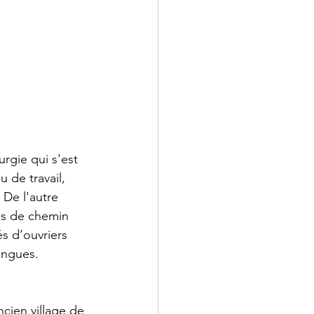
urgie qui s'est 
 de travail, 
 De l'autre 
tés de chemin 
s d’ouvriers 
angues.
ncien village de 