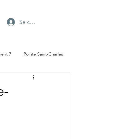
Se connecter
ment 7
Pointe Saint-Charles
Radio-Canada
e-
ufresne
Parc Angrignon