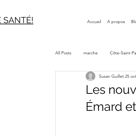
 SAN
TÉ!
Accueil
A propos
Bl
All Posts
marche
Côte-Saint-Pa
Susan Guillet
25 oc
Journée internationale des aînés
Les nouv
Canal Lachine
Bibliothèque
Émard et
Montréal souterrain
Verdun