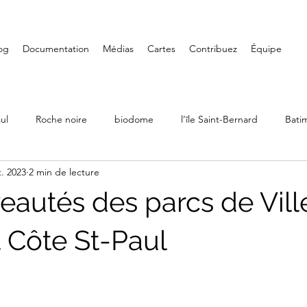
og
Documentation
Médias
Cartes
Contribuez
Équipe
ul
Roche noire
biodome
l’île Saint-Bernard
Bati
t. 2023
2 min de lecture
Ville Émard
Musées
Petite-Bourgogne
Parcs
eautés des parcs de Vill
LaSalle
Randonnée
Iles de Boucherville
Château D
 Côte St-Paul
Art mural
Saint-Henri
Fondation PHI
Carré Doré