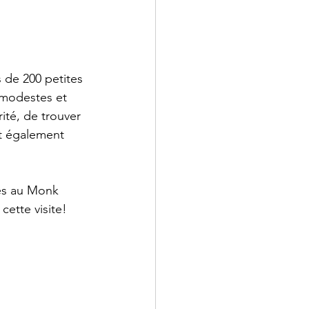
 de 200 petites 
 modestes et 
ité, de trouver 
t également 
es au Monk 
cette visite!