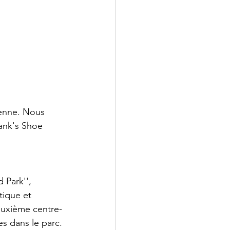
ienne. Nous 
ank's Shoe 
 Park'', 
tique et 
euxième centre-
es dans le parc.