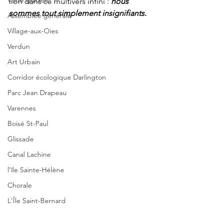
Visite guidée
lion dans ce multivers infini : 
nous 
sommes tout simplement insignifiants.
Assemblée générale
Village-aux-Oies
Verdun
Art Urbain
Corridor écologique Darlington
Parc Jean Drapeau
Varennes
Boisé St-Paul
Glissade
Canal Lachine
l’île Sainte-Hélène
Chorale
L'Île Saint-Bernard