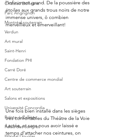
l’infiniment grand. De la poussière des 
Château Dufresne
étoiles aux grands trous noirs de notre 
Parc Angrignon
immense univers, ô combien 
Montréal souterrain
merveilleux et émerveillant!
Verdun
Art mural
Saint-Henri
Fondation PHI
Carré Doré
Centre de commerce mondial
Art souterrain
Salons et expositions
Université Concordia
Une fois bien installé dans les sièges 
Pointe-à-Callière.
très confortables du Théâtre de la Voie 
Lactée, et sans nous avoir laissé e 
Palais des congrès
temps d’attacher nos ceintures, on 
Hôpital Douglas