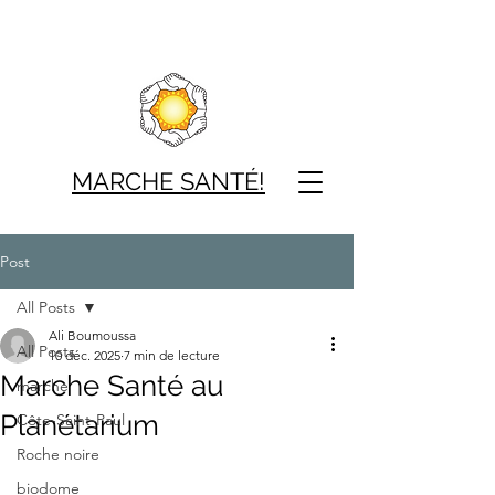
MARCHE SAN
TÉ!
Post
All Posts
Ali Boumoussa
All Posts
10 déc. 2025
7 min de lecture
Marche Santé au
marche
Planétarium
Côte-Saint-Paul
Roche noire
biodome