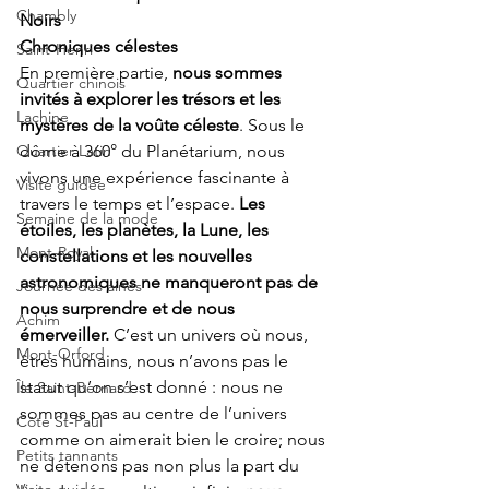
Chambly
Noirs
Chroniques célestes
Saint-Henri
En première partie, 
nous sommes 
Quartier chinois
invités à explorer les trésors et les 
Lachine
mystères de la voûte céleste
. Sous le 
Quartier Latin
dôme à 360° du Planétarium, nous 
vivons une expérience fascinante à 
Visite guidée
travers le temps et l’espace. 
Les 
Semaine de la mode
étoiles, les planètes, la Lune, les 
Mont-Royal
constellations et les nouvelles 
astronomiques ne manqueront pas de 
Journée des ainés
nous surprendre et de nous 
Achim
émerveiller. 
C’est un univers où nous, 
Mont-Orford
êtres humains, nous n’avons pas le 
statut qu’on s’est donné : nous ne 
Île Saint-Bernard
sommes pas au centre de l’univers 
Côte St-Paul
comme on aimerait bien le croire; nous 
Petits tannants
ne détenons pas non plus la part du 