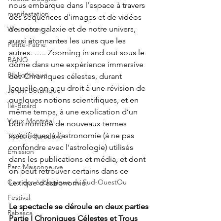
nous embarque dans l’espace à travers 
manifestation
des séquences d’images et de vidéos 
de notre galaxie et de notre univers, 
Westmount
aussi étonnantes les unes que les 
Petite-Patrie
autres. ….. Zooming in and out sous le 
BANQ
dôme dans une expérience immersive 
Bibliothèque
des Chroniques célestes, durant 
laquelle on a eu droit à une révision de 
Jardin Botanique
quelques notions scientifiques, et en 
Île-Bizard
même temps, à une explication d’un 
Vieux Montréal
bon nombre de nouveaux termes 
spécifiques à l’astronomie (à ne pas 
Théâtre Paradoxe
confondre avec l’astrologie) utilisés 
Émission
dans les publications et média, et dont 
Parc Maisonneuve
on peut retrouver certains dans ce 
Corridor écologique du Sud-OuestOu
Lexique d’astronomie.
Festival
Le spectacle se déroule en deux parties
Rabasca
Partie I Chroniques Célestes et Trous 