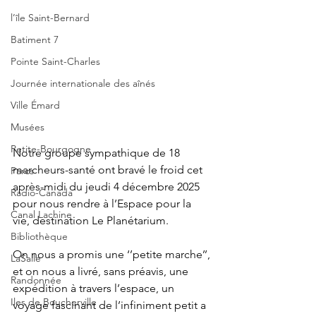
l’île Saint-Bernard
Batiment 7
Pointe Saint-Charles
Journée internationale des aînés
Ville Émard
Musées
Petite-Bourgogne
Notre groupe sympathique de 18 
marcheurs-santé ont bravé le froid cet 
Parcs
après-midi du jeudi 4 décembre 2025 
Radio-Canada
pour nous rendre à l’Espace pour la 
Canal Lachine
vie, destination Le Planétarium.
Bibliothèque
On nous a promis une ‘’petite marche’’, 
LaSalle
et on nous a livré, sans préavis, une 
Randonnée
expédition à travers l’espace, un 
Iles de Boucherville
voyage fascinant de l’infiniment petit a 