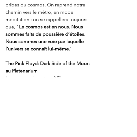
bribes du cosmos. On reprend notre 
chemin vers le métro, en mode 
méditation : on se rappellera toujours 
que, 
‘ Le cosmos est en nous. Nous 
sommes faits de poussière d’étoiles. 
Nous sommes une voie par laquelle 
l’univers se connaît lui-même.
’
The Pink Floyd: Dark Side of the Moon 
au Platenarium
La cerise sur le gateau? Eh oui…
Nostalgie Oblige! Le Planétarium nous 
offre un autre spectacle, l’espace en 
musique.
Les Pink Floyd sont invités à mener le 
bal par une programmation spéciale 
qui leur est dédiée. En effet, depuis 
plus de cinquante ans, la musique de 