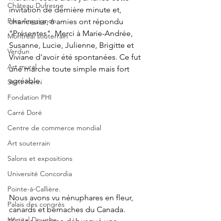
Château Dufresne
invitation de dernière minute et, 
Parc Angrignon
chanceuse, 6 amies ont répondu 
"Présentes". Merci à Marie-Andrée, 
Montréal souterrain
Susanne, Lucie, Julienne, Brigitte et 
Verdun
Viviane d'avoir été spontanées. Ce fut 
Art mural
une marche toute simple mais fort 
agréable.
Saint-Henri
Fondation PHI
Carré Doré
Centre de commerce mondial
Art souterrain
Salons et expositions
Université Concordia
Pointe-à-Callière.
Nous avons vu nénuphares en fleur, 
Palais des congrès
canards et bernaches du Canada. 
Hôpital Douglas