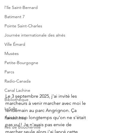
l’île Saint-Bernard
Batiment 7
Pointe Saint-Charles
Journée internationale des aînés
Ville Émard
Musées
Petite-Bourgogne
Parcs
Radio-Canada
Canal Lachine
Le 3 septembre 2025, j'ai invité les 
Bibliothèque
marcheurs à venir marcher avec moi le 
LaSalle
lendemain au parc Angrignon. Ça 
faisait trop longtemps qu'on ne s'était 
Randonnée
pas vu!! Je n'avais pas envie de 
Iles de Boucherville
marcher seule alors j'ai lancé cette 