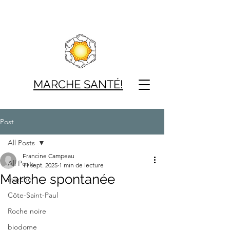
MARCHE SAN
TÉ!
Post
All Posts
Francine Campeau
All Posts
11 sept. 2025
1 min de lecture
Marche spontanée
marche
Côte-Saint-Paul
Roche noire
biodome