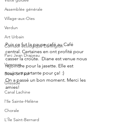
Visite guidée
Assemblée générale
Village-aux-Oies
Verdun
Art Urbain
Puis ce fut la pause-café au Café 
Corridor écologique Darlington
central. Certaines en ont profité pour 
Parc Jean Drapeau
casser la croûte.  Diane est venue nous 
Varennes
rejoindre pour la jasette. Elle est 
toujours partante pour ça! :)
Boisé St-Paul
On a passé un bon moment. Merci les 
Glissade
amies!
Canal Lachine
l’île Sainte-Hélène
Chorale
L'Île Saint-Bernard