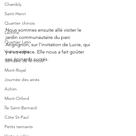
Chambly
Saint-Henri
Quartier chinois
Nous sommes ensuite allé visiter le 
Lachine
jardin communautaire du parc 
Quartier Latin
Angrignon, sur l'invitation de Lucie, qui 
Visite guidée
y a un espace. Elle nous a fait goûter 
ses épinards sucrés.
Semaine de la mode
Mont-Royal
Journée des ainés
Achim
Mont-Orford
Île Saint-Bernard
Côte St-Paul
Petits tannants