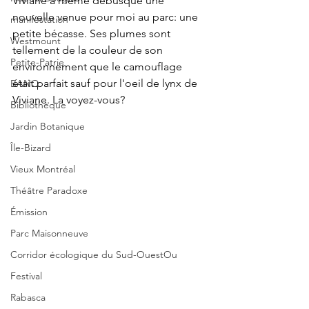
Viviane a même débusqué une 
nouvelle venue pour moi au parc: une 
manifestation
petite bécasse. Ses plumes sont 
Westmount
tellement de la couleur de son 
Petite-Patrie
environnement que le camouflage 
était parfait sauf pour l'oeil de lynx de 
BANQ
Viviane. La voyez-vous?
Bibliothèque
Jardin Botanique
Île-Bizard
Vieux Montréal
Théâtre Paradoxe
Émission
Parc Maisonneuve
Corridor écologique du Sud-OuestOu
Festival
Rabasca