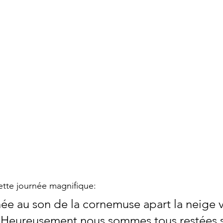
ette journée magnifique: 
ée au son de la cornemuse apart la neige 
  Heureusement nous sommes tous restées s