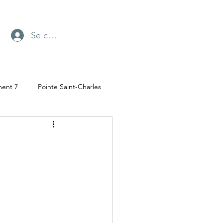
Se connecter
ment 7
Pointe Saint-Charles
Radio-Canada
ufresne
Parc Angrignon