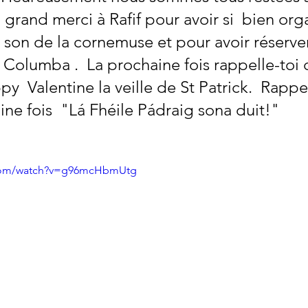
n grand merci à Rafif pour avoir si  bien orga
son de la cornemuse et pour avoir réserver
t Columba .  La prochaine fois rappelle-toi 
y  Valentine la veille de St Patrick.  Rappe
ine fois  "Lá Fhéile Pádraig sona duit!"
.com/watch?v=g96mcHbmUtg