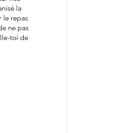
nisé la 
 le repas 
de ne pas 
lle-toi de 