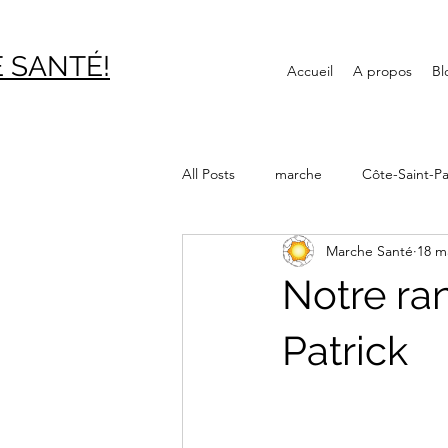
 SAN
TÉ!
Accueil
A propos
Bl
All Posts
marche
Côte-Saint-Pa
Marche Santé
18 m
Journée internationale des aînés
Notre ra
Canal Lachine
Bibliothèque
Patrick
Montréal souterrain
Verdun