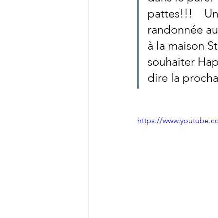
pattes!!!    U
randonnée au 
à la maison S
souhaiter Happ
dire la procha
https://www.youtube