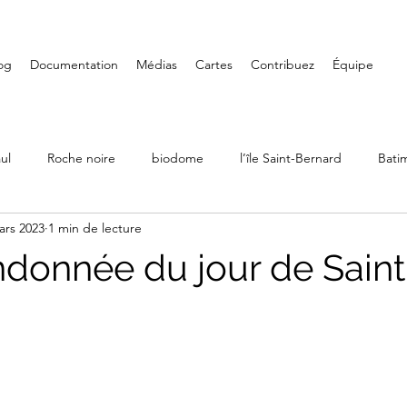
og
Documentation
Médias
Cartes
Contribuez
Équipe
ul
Roche noire
biodome
l’île Saint-Bernard
Bati
ars 2023
1 min de lecture
Ville Émard
Musées
Petite-Bourgogne
Parcs
ndonnée du jour de Saint
LaSalle
Randonnée
Iles de Boucherville
Château D
Art mural
Saint-Henri
Fondation PHI
Carré Doré