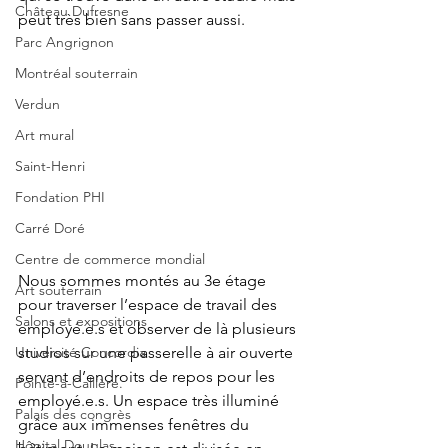
Château Dufresne
peut très bien sans passer aussi.
Parc Angrignon
Montréal souterrain
Verdun
Art mural
Saint-Henri
Fondation PHI
Carré Doré
Centre de commerce mondial
Nous sommes montés au 3e étage 
Art souterrain
pour traverser l’espace de travail des 
Salons et expositions
employé.e.s et observer de là plusieurs 
Université Concordia
studios sur une passerelle à air ouverte 
servant d’endroits de repos pour les 
Pointe-à-Callière.
employé.e.s. Un espace très illuminé 
Palais des congrès
grâce aux immenses fenêtres du 
Hôpital Douglas