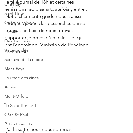
le téléjournal de 18h et certaines 
Chambly
émissions radio sans toutefois y entrer. 
Saint-Henri
Notre charmante guide nous a aussi 
Quartier chinois
indiqué qu’une des passerelles qui se 
trouvait en face de nous pouvait 
Lachine
supporter le poids d’un train… et qui 
Quartier Latin
est l’endroit de l’émission de Pénélope 
Visite guidée
McQuade. 
Semaine de la mode
Mont-Royal
Journée des ainés
Achim
Mont-Orford
Île Saint-Bernard
Côte St-Paul
Petits tannants
Par la suite, nous nous sommes 