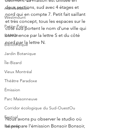
bâtiment. La maison est divisée en 
deux sections, sud avec 4 étages et 
manifestation
nord qui en compte 7. Petit fait saillant 
Westmount
et très concept, tous les espaces sur le 
Petite-Patrie
côté sud portent le nom d’une ville qui 
commence par la lettre S et du côté 
BANQ
nord par la lettre N. 
Bibliothèque
Jardin Botanique
Île-Bizard
Vieux Montréal
Théâtre Paradoxe
Émission
Parc Maisonneuve
Corridor écologique du Sud-OuestOu
Festival
Nous avons pu observer le studio où 
se prépare l’émission Bonsoir Bonsoir, 
Rabasca