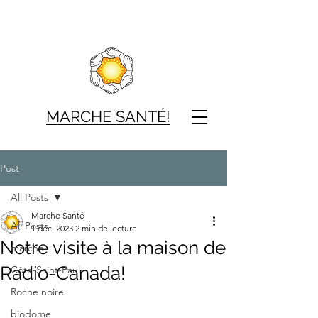
MARCHE SAN
TÉ!
Post
All Posts
Marche Santé
All Posts
1 déc. 2023
2 min de lecture
Notre visite à la maison de
marche
Radio-Canada!
Côte-Saint-Paul
Roche noire
biodome