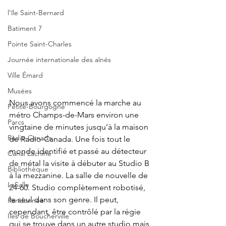
l’île Saint-Bernard
Batiment 7
Pointe Saint-Charles
Journée internationale des aînés
Ville Émard
Musées
Nous avons commencé la marche au 
Petite-Bourgogne
métro Champs-de-Mars environ une 
Parcs
vingtaine de minutes jusqu’à la maison 
Radio-Canada
de Radio-Canada. Une fois tout le 
monde identifié et passé au détecteur 
Canal Lachine
de métal la visite à débuter au Studio B 
Bibliothèque
à la mezzanine. La salle de nouvelle de 
LaSalle
24-60. Studio complètement robotisé, 
le seul dans son genre. Il peut, 
Randonnée
cependant, être contrôlé par la régie 
Iles de Boucherville
qui se trouve dans un autre studio mais 