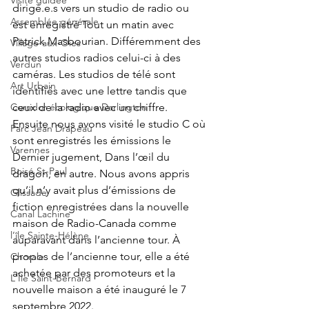
Visite guidée
dirigé.e.s vers un studio de radio ou 
Assemblée générale
est enregistré Tout un matin avec 
Patrick Masbourian. Différemment des 
Village-aux-Oies
autres studios radios celui-ci à des 
Verdun
caméras. Les studios de télé sont 
Art Urbain
identifiés avec une lettre tandis que 
Corridor écologique Darlington
ceux de la radio avec un chiffre. 
Ensuite nous avons visité le studio C où 
Parc Jean Drapeau
sont enregistrés les émissions le 
Varennes
Dernier jugement, Dans l’œil du 
Boisé St-Paul
dragon, en autre. Nous avons appris 
qu’il n’y avait plus d’émissions de 
Glissade
fiction enregistrées dans la nouvelle 
Canal Lachine
maison de Radio-Canada comme 
l’île Sainte-Hélène
auparavant dans l’ancienne tour. À 
propos de l’ancienne tour, elle a été 
Chorale
achetée par des promoteurs et la 
L'Île Saint-Bernard
nouvelle maison a été inauguré le 7 
septembre 2022.