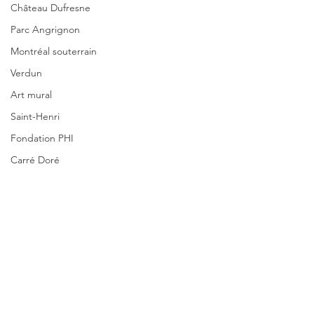
Château Dufresne
Parc Angrignon
Montréal souterrain
Verdun
Art mural
Saint-Henri
Fondation PHI
Carré Doré
Centre de commerce mondial
Art souterrain
Salons et expositions
Université Concordia
Commentaires
Pointe-à-Callière.
Palais des congrès
Hôpital Douglas