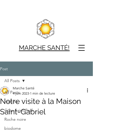
MARCHE SAN
TÉ!
Post
All Posts
Marche Santé
All Posts
4 juin 2023
1 min de lecture
Notre visite à la Maison
marche
Saint-Gabriel
Côte-Saint-Paul
Roche noire
biodome