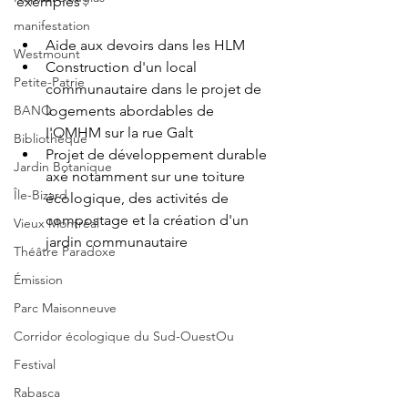
exemples :
manifestation
Aide aux devoirs dans les HLM
Westmount
Construction d'un local 
Petite-Patrie
communautaire dans le projet de 
logements abordables de 
BANQ
I'OMHM sur la rue Galt
Bibliothèque
Projet de développement durable 
Jardin Botanique
axé notamment sur une toiture 
Île-Bizard
écologique, des activités de 
compostage et la création d'un 
Vieux Montréal
jardin communautaire
Théâtre Paradoxe
Émission
Parc Maisonneuve
Corridor écologique du Sud-OuestOu
Festival
Rabasca