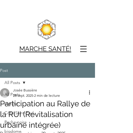
MARCHE SAN
TÉ!
Post
All Posts
Josée Bussière
All Posts
28 sept. 2025
2 min de lecture
Participation au Rallye de
marche
la RUI (Revitalisation
Côte-Saint-Paul
Roche noire
urbaine intégrée)
biodome