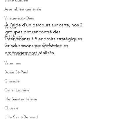
Visite guidée
Assemblée générale
Village-aux-Oies
À l’aide d’un parcours sur carte, nos 2 
Verdun
groupes ont rencontré des 
Art Urbain
intervenants à 5 endroits stratégiques 
Corridor écologique Darlington
et nous avons pu apprécier les 
aménagements réalisés.
Parc Jean Drapeau
Varennes
Boisé St-Paul
Glissade
Canal Lachine
l’île Sainte-Hélène
Chorale
L'Île Saint-Bernard