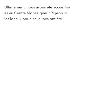
Ultimement, nous avons été accueillis-
es au Centre Monseigneur Pigeon où 
les locaux pour les jeunes ont été 
réaménagés avec de nouvelles murales 
intérieures.
La murale de l’intersection des rues 
Jolicoeur et Laurendeau qui réfère au 