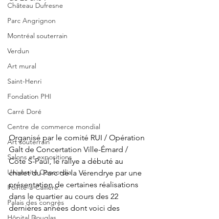
Château Dufresne
Parc Angrignon
Montréal souterrain
Verdun
Art mural
Saint-Henri
Fondation PHI
Carré Doré
Centre de commerce mondial
Organisé par le comité RUI / Opération 
Art souterrain
Galt de Concertation Ville-Émard / 
Salons et expositions
Côte S-Paul, le rallye a débuté au 
Université Concordia
chalet du Parc de la Vérendrye par une 
présentation de certaines réalisations 
Pointe-à-Callière.
dans le quartier au cours des 22 
Palais des congrès
dernières années dont voici des 
Hôpital Douglas