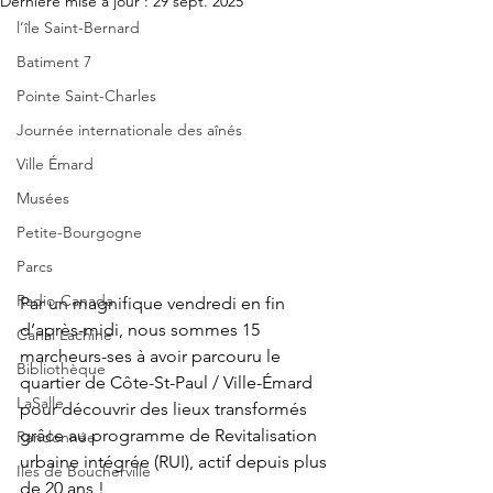
Dernière mise à jour :
29 sept. 2025
l’île Saint-Bernard
Batiment 7
Pointe Saint-Charles
Journée internationale des aînés
Ville Émard
Musées
Petite-Bourgogne
Parcs
Radio-Canada
Par un magnifique vendredi en fin 
d’après-midi, nous sommes 15 
Canal Lachine
marcheurs-ses à avoir parcouru le 
Bibliothèque
quartier de Côte-St-Paul / Ville-Émard 
LaSalle
pour découvrir des lieux transformés 
grâce au programme de Revitalisation 
Randonnée
urbaine intégrée (RUI), actif depuis plus 
Iles de Boucherville
de 20 ans !