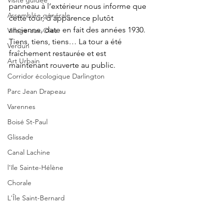
Visite guidée
panneau à l’extérieur nous informe que 
Assemblée générale
cette tour, d’apparence plutôt 
ancienne, date en fait des années 1930. 
Village-aux-Oies
Tiens, tiens, tiens… La tour a été 
Verdun
fraîchement restaurée et est 
Art Urbain
maintenant rouverte au public. 
Corridor écologique Darlington
Parc Jean Drapeau
Varennes
Boisé St-Paul
Glissade
Canal Lachine
l’île Sainte-Hélène
Chorale
L'Île Saint-Bernard