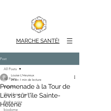
MARCHE SAN
TÉ!
Post
All Posts
Louise L'Heureux
All Posts
24 avr.
1 min de lecture
Promenade à la Tour de
marche
Lévis sur l’île Sainte-
Côte-Saint-Paul
Roche noire
Hélène
biodome