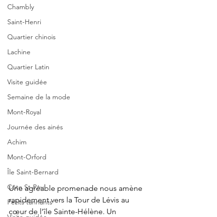
Chambly
Saint-Henri
Quartier chinois
Lachine
Quartier Latin
Visite guidée
Semaine de la mode
Mont-Royal
Journée des ainés
Achim
Mont-Orford
Île Saint-Bernard
Côte St-Paul
Une agréable promenade nous amène 
rapidement vers la Tour de Lévis au 
Petits tannants
cœur de l’île Sainte-Hélène. Un 