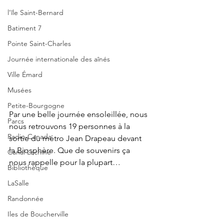
l’île Saint-Bernard
Batiment 7
Pointe Saint-Charles
Journée internationale des aînés
Ville Émard
Musées
Petite-Bourgogne
Par une belle journée ensoleillée, nous 
Parcs
nous retrouvons 19 personnes à la 
Radio-Canada
sortie du métro Jean Drapeau devant 
la Biosphère. Que de souvenirs ça 
Canal Lachine
nous rappelle pour la plupart…
Bibliothèque
LaSalle
Randonnée
Iles de Boucherville