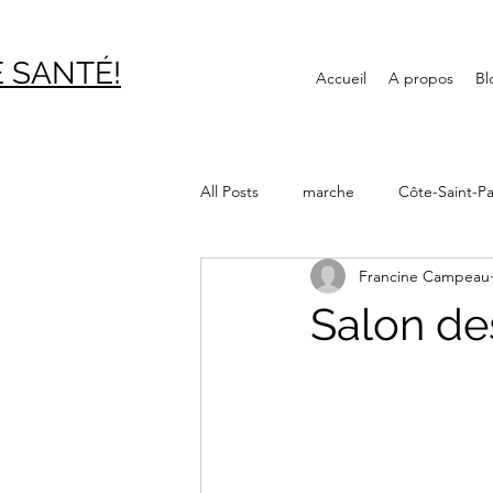
 SAN
TÉ!
Accueil
A propos
Bl
All Posts
marche
Côte-Saint-Pa
Francine Campeau
Journée internationale des aînés
Salon des
Canal Lachine
Bibliothèque
Montréal souterrain
Verdun