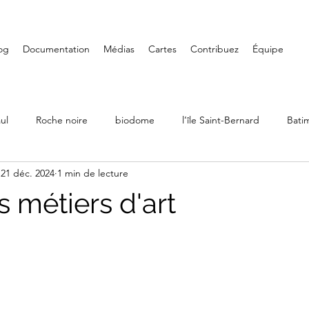
og
Documentation
Médias
Cartes
Contribuez
Équipe
ul
Roche noire
biodome
l’île Saint-Bernard
Bati
21 déc. 2024
1 min de lecture
Ville Émard
Musées
Petite-Bourgogne
Parcs
 métiers d'art
LaSalle
Randonnée
Iles de Boucherville
Château D
Art mural
Saint-Henri
Fondation PHI
Carré Doré