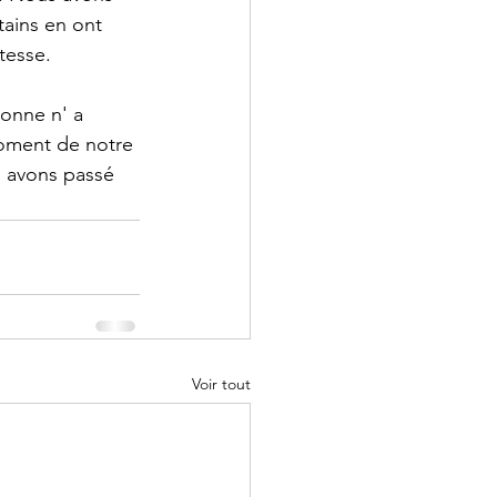
tains en ont 
tesse. 
onne n' a 
oment de notre 
s avons passé 
Voir tout