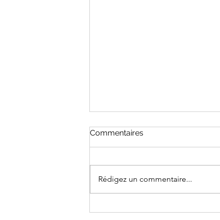
Commentaires
Rédigez un commentaire...
Maison Nivard-de-Saint-
Dizier