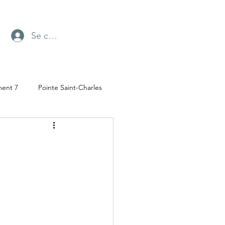
Se connecter
ment 7
Pointe Saint-Charles
Radio-Canada
ufresne
Parc Angrignon