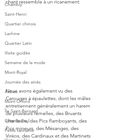
chant ressemble à un ricanement.
Chambly
Saint-Henri
Quartier chinois
Lachine
Quartier Latin
Visite guidée
Semaine de la mode
Mont-Royal
Journée des ainés
Nous avons également vu des 
Achim
Carouges à épaulettes, dont les mâles 
Mont-Orford
entretiennent généralement un harem 
Île Saint-Bernard
de plusieurs femelles, des Bruants 
chanteurs, des Pics flamboyants, des 
Côte St-Paul
Pics mineurs, des Mésanges, des 
Petits tannants
Viréos, des Cardinaux et des Martinets 