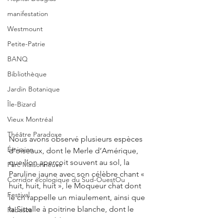
manifestation
Westmount
Petite-Patrie
BANQ
Bibliothèque
Jardin Botanique
Île-Bizard
Vieux Montréal
Théâtre Paradoxe
Nous avons observé plusieurs espèces 
Émission
d’oiseaux, dont le Merle d’Amérique, 
que l’on aperçoit souvent au sol, la 
Parc Maisonneuve
Paruline jaune avec son célèbre chant « 
Corridor écologique du Sud-OuestOu
huit, huit, huit », le Moqueur chat dont 
Festival
le cri rappelle un miaulement, ainsi que 
la Sittelle à poitrine blanche, dont le 
Rabasca