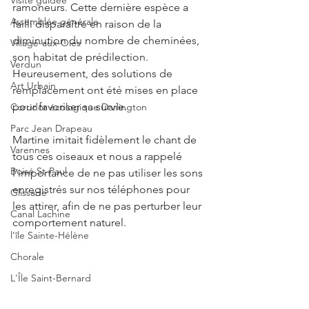
Visite guidée
ramoneurs. Cette dernière espèce a 
Assemblée générale
failli disparaître en raison de la 
diminution du nombre de cheminées, 
Village-aux-Oies
son habitat de prédilection. 
Verdun
Heureusement, des solutions de 
Art Urbain
remplacement ont été mises en place 
pour favoriser sa survie.
Corridor écologique Darlington
Parc Jean Drapeau
Martine imitait fidèlement le chant de 
Varennes
tous ces oiseaux et nous a rappelé 
Boisé St-Paul
l’importance de ne pas utiliser les sons 
enregistrés sur nos téléphones pour 
Glissade
les attirer, afin de ne pas perturber leur 
Canal Lachine
comportement naturel.
l’île Sainte-Hélène
Chorale
L'Île Saint-Bernard