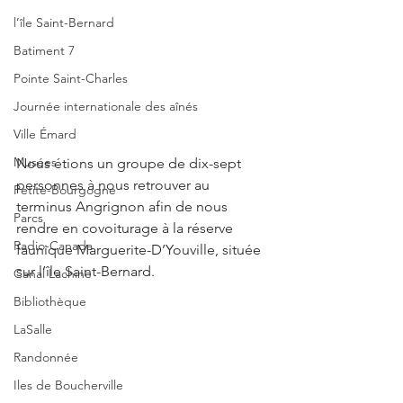
l’île Saint-Bernard
Batiment 7
Pointe Saint-Charles
Journée internationale des aînés
Ville Émard
Musées
Nous étions un groupe de dix-sept 
personnes à nous retrouver au 
Petite-Bourgogne
terminus Angrignon afin de nous 
Parcs
rendre en covoiturage à la réserve 
Radio-Canada
faunique Marguerite-D’Youville, située 
sur l’île Saint-Bernard.
Canal Lachine
Bibliothèque
LaSalle
Randonnée
Iles de Boucherville