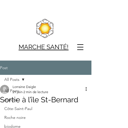
MARCHE SAN
TÉ!
Post
All Posts
Lorraine Daigle
All Posts
21 juin
2 min de lecture
Sortie à l’île St-Bernard
marche
Côte-Saint-Paul
Roche noire
biodome