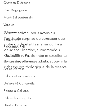
Château Dufresne
Parc Angrignon
Montréal souterrain
Verdun
Art mural
À notre arrivée, nous avons eu 
l’agréable surprise de constater que 
Saint-Henri
notre guide était la même qu’il y a 
Fondation PHI
deux ans : Martine, surnommée « 
Carré Doré
Gazouille ». Passionnée et excellente 
imitatrice, elle nous a fait découvrir la 
Centre de commerce mondial
richesse ornithologique de la réserve.
Art souterrain
Salons et expositions
Université Concordia
Pointe-à-Callière.
Palais des congrès
Hôpital Douglas