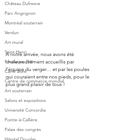
Château Dufresne
Parc Angrignon
Montréal souterrain
Verdun
Art mural
Saint-Henri
À notre arrivée, nous avons été 
Fondation PHI
chaleureusement accueillis par 
l’équipe du verger… et par les poules 
Carré Doré
qui couraient entre nos pieds, pour le 
Centre de commerce mondial
plus grand plaisir de tous !
Art souterrain
Salons et expositions
Université Concordia
Pointe-à-Callière.
Palais des congrès
Hôpital Douglas