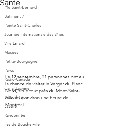
Santé
l’île Saint-Bernard
Batiment 7
Pointe Saint-Charles
Journée internationale des aînés
Ville Émard
Musées
Petite-Bourgogne
Parcs
Le 12 septembre, 21 personnes ont eu 
Radio-Canada
la chance de visiter le Verger du Flanc 
Canal Lachine
Nord, situé tout près du Mont-Saint-
Bibliothèque
Hilaire, à environ une heure de 
Montréal.
LaSalle
Randonnée
Iles de Boucherville