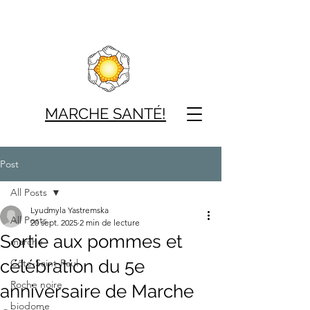
MARCHE SAN
TÉ!
Post
All Posts
Lyudmyla Yastremska
All Posts
20 sept. 2025
2 min de lecture
Sortie aux pommes et
marche
célébration du 5e
Côte-Saint-Paul
Roche noire
anniversaire de Marche
biodome