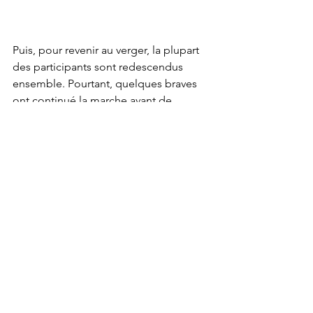
Puis, pour revenir au verger, la plupart 
des participants sont redescendus 
ensemble. Pourtant, quelques braves 
ont continué la marche avant de 
redescendre à leur tour comme les 
autres.