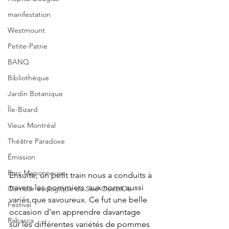
manifestation
Westmount
Petite-Patrie
BANQ
Bibliothèque
Jardin Botanique
Île-Bizard
Vieux Montréal
Théâtre Paradoxe
Émission
Parc Maisonneuve
Ensuite, un petit train nous a conduits à 
travers les pommiers, aux noms aussi 
Corridor écologique du Sud-OuestOu
variés que savoureux. Ce fut une belle 
Festival
occasion d’en apprendre davantage 
Rabasca
sur les différentes variétés de pommes 