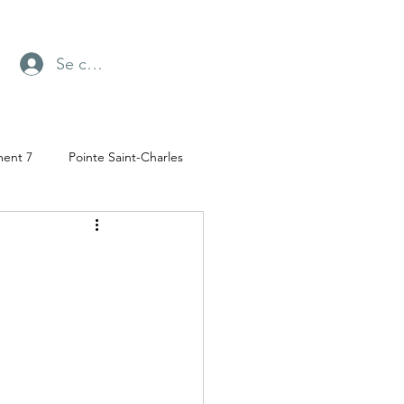
Se connecter
ment 7
Pointe Saint-Charles
Radio-Canada
ufresne
Parc Angrignon