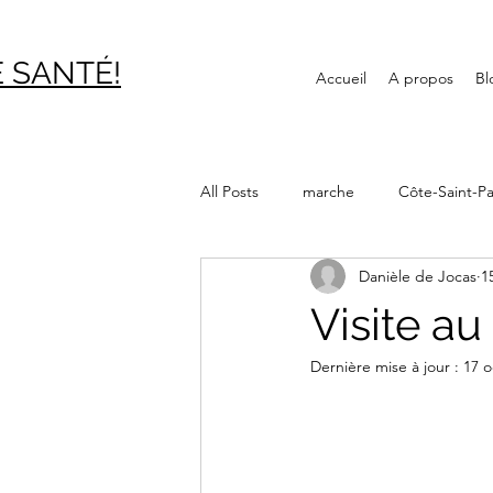
 SAN
TÉ!
Accueil
A propos
Bl
All Posts
marche
Côte-Saint-Pa
Danièle de Jocas
1
Journée internationale des aînés
Visite a
Dernière mise à jour :
17 o
Canal Lachine
Bibliothèque
Montréal souterrain
Verdun