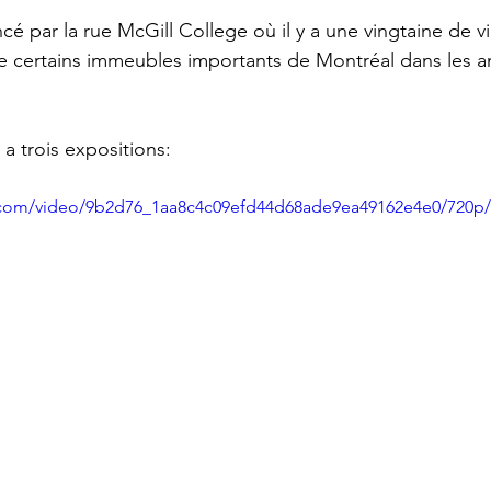
par la rue McGill College où il y a une vingtaine de vi
de certains immeubles importants de Montréal dans les a
a trois expositions: 
ic.com/video/9b2d76_1aa8c4c09efd44d68ade9ea49162e4e0/720p