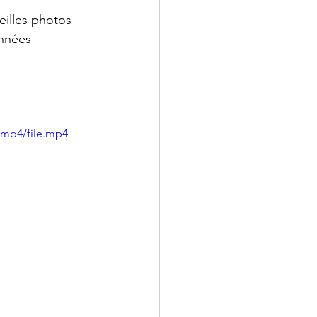
eilles photos 
nnées 
/mp4/file.mp4