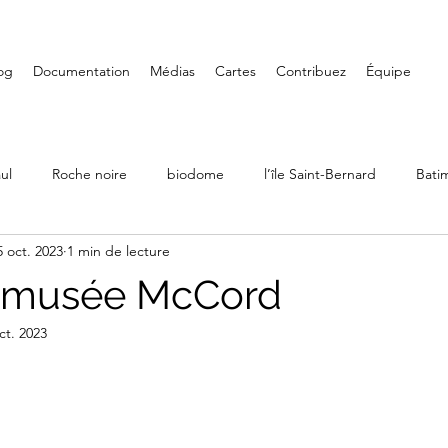
og
Documentation
Médias
Cartes
Contribuez
Équipe
ul
Roche noire
biodome
l’île Saint-Bernard
Bati
5 oct. 2023
1 min de lecture
Ville Émard
Musées
Petite-Bourgogne
Parcs
u musée McCord
ct. 2023
LaSalle
Randonnée
Iles de Boucherville
Château D
Art mural
Saint-Henri
Fondation PHI
Carré Doré