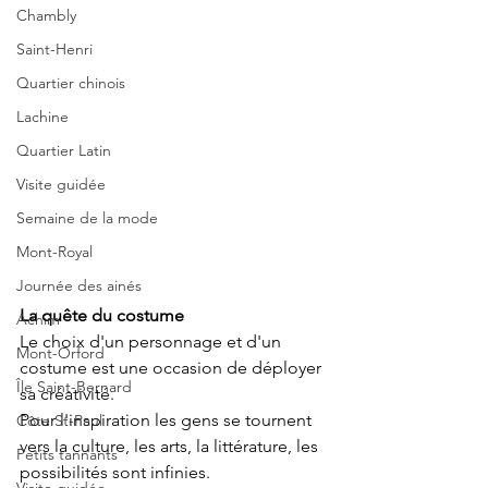
Chambly
Saint-Henri
Quartier chinois
Lachine
Quartier Latin
Visite guidée
Semaine de la mode
Mont-Royal
Journée des ainés
La quête du costume
Achim
Le choix d'un personnage et d'un 
Mont-Orford
costume est une occasion de déployer 
Île Saint-Bernard
sa créativité.
Pour l'inspiration les gens se tournent 
Côte St-Paul
vers la culture, les arts, la littérature, les 
Petits tannants
possibilités sont infinies.