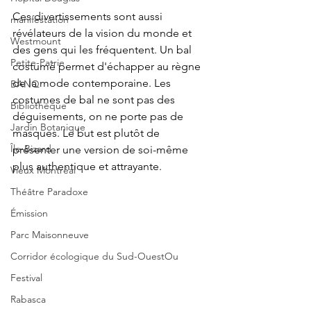
Ces divertissements sont aussi 
manifestation
révélateurs de la vision du monde et 
Westmount
des gens qui les fréquentent. Un bal 
Petite-Patrie
costumé permet d'échapper au règne 
de la mode contemporaine. Les 
BANQ
costumes de bal ne sont pas des 
Bibliothèque
déguisements, on ne porte pas de 
Jardin Botanique
masques. Le but est plutôt de 
Île-Bizard
présenter une version de soi-même 
plus authentique et attrayante.
Vieux Montréal
Théâtre Paradoxe
Émission
Parc Maisonneuve
Corridor écologique du Sud-OuestOu
Festival
Rabasca