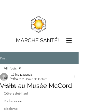
MARCHE SAN
TÉ!
Post
All Posts
Céline Dagenais
All Posts
6 févr. 2025
2 min de lecture
Visite au Musée McCord
marche
Côte-Saint-Paul
Roche noire
biodome