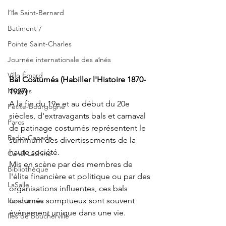
l’île Saint-Bernard
Batiment 7
Pointe Saint-Charles
Journée internationale des aînés
Ville Émard
Bal Costumés (Habiller l'Histoire 1870-
Musées
1927)
A la fin du 19e et au début du 20e 
Petite-Bourgogne
siècles, d'extravagants bals et carnaval 
Parcs
de patinage costumés représentent le 
Radio-Canada
summum des divertissements de la 
haute société. 
Canal Lachine
Mis en scène par des membres de 
Bibliothèque
l'élite financière et politique ou par des 
LaSalle
organisations influentes, ces bals 
Randonnée
costumés somptueux sont souvent 
événement unique dans une vie.
Iles de Boucherville