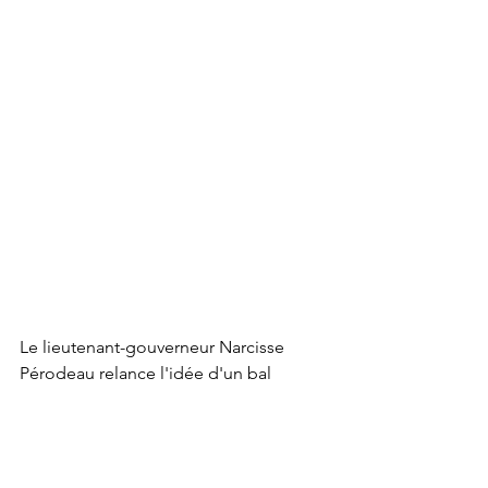
Le lieutenant-gouverneur Narcisse 
Pérodeau relance l'idée d'un bal 
historique afin de marquer l'entrée de 
sa petite fille dans la société. 
L'événement réunit 1100 membres de 
l'élite francophone et anglophone de 