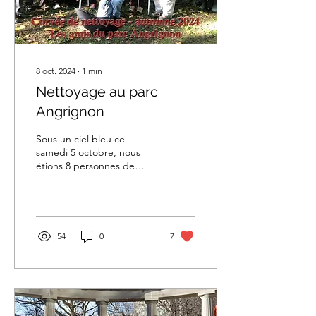
8 oct. 2024
∙
1
min
Nettoyage au parc
Angrignon
Sous un ciel bleu ce
samedi 5 octobre, nous
étions 8 personnes de
Marche Santé à participer
au nettoyage du beau parc
Angrignon.
54
0
7