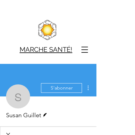
MARCHE SAN
TÉ!
Plus d'actions
S'abonner
Susan Guillet
Écrivain
Susan Guillet