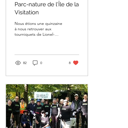
Parc-nature de l'Île de la
Visitation
Nous étions une quinzaine
à nous retrouver aux
tourniquets de Lionel-
Groulx à 13h le jeudi 15
mai pour continuer
ensemble...
82
0
8