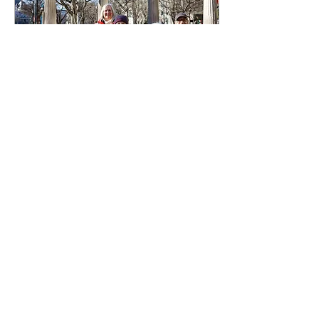
15 mars 2024
∙
1
min
Notre marche dans le
quartier Mille Carré
Doré
Suite à une confusion sur
le lieu du rassemblement,
et l'heure du
commencement, de la
manifestation pour
soutenir la Journée...