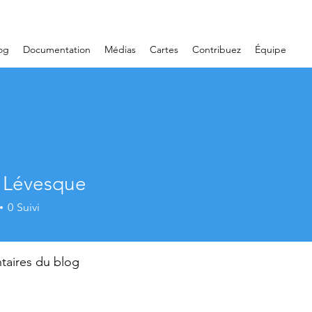
og
Documentation
Médias
Cartes
Contribuez
Équipe
 Lévesque
0
Suivi
aires du blog