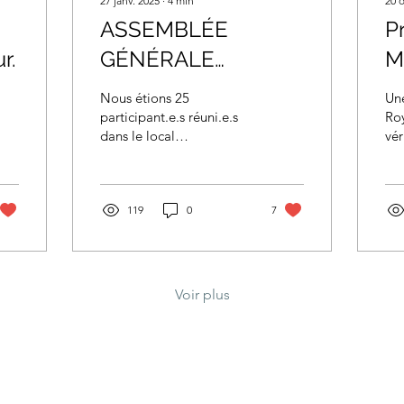
27 janv. 2025
∙
4
min
20 o
ASSEMBLÉE
P
r.
GÉNÉRALE
M
ANNUELLE DE
Nous étions 25
Un
MARCHE SANTÉ
participant.e.s réuni.e.s
Ro
dans le local
vér
2025
généreusement offert à
Les
Marche Santé par M.
cou
Francesco Falsetti,
rou
président de...
119
0
7
Voir plus