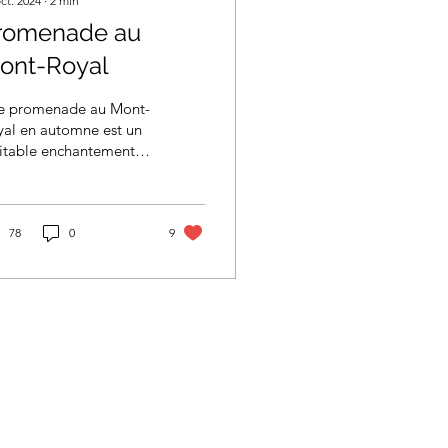
ct. 2024
∙
2
min
romenade au
ont-Royal
e promenade au Mont-
yal en automne est un
itable enchantement.
 arbres, dans leurs
leurs éclatantes de
ge, d’or et...
78
0
9