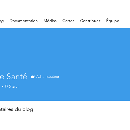
og
Documentation
Médias
Cartes
Contribuez
Équipe
e Santé
Administrateur
0
Suivi
aires du blog