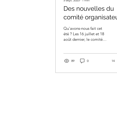
5 sept. 2025
∙
1
min
Des nouvelles du
comité organisateu
Qu'avons-nous fait cet
été ? Les 16 juillet et 18
août dernier, le comité
organisateur de Marche
santé s'est réuni. Nous
avons planifié...
89
0
14