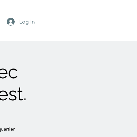
Log In
ec
st.
uartier