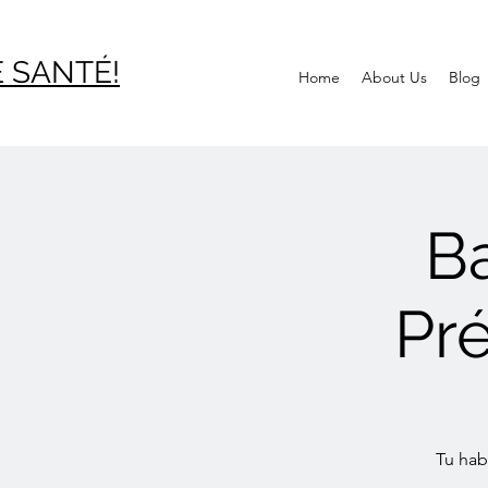
 SAN
TÉ!
Home
About Us
Blog
B
Pr
Tu hab