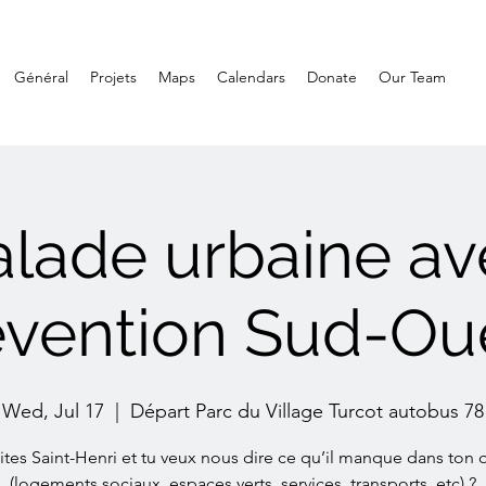
Général
Projets
Maps
Calendars
Donate
Our Team
alade urbaine av
évention Sud-Oue
Wed, Jul 17
  |  
Départ Parc du Village Turcot autobus 78
ites Saint-Henri et tu veux nous dire ce qu’il manque dans ton q
(logements sociaux, espaces verts, services, transports, etc) ?