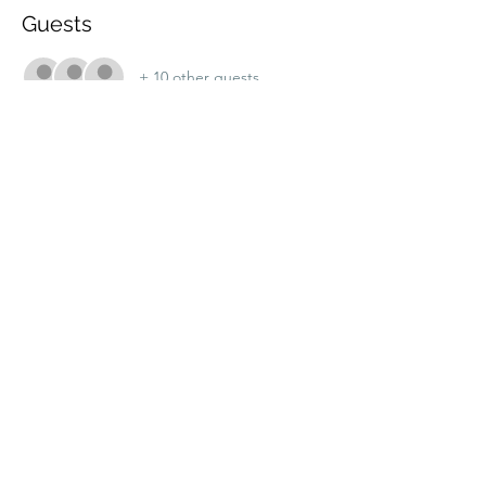
Guests
+ 10 other guests
Share this event
marche.sante.montreal@gmail.com
CRA Registration number :
898148200RR0001