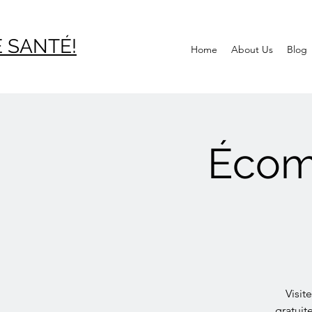
 SAN
TÉ!
Home
About Us
Blog
Écom
Visit
gratuit