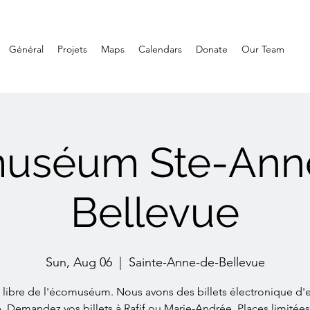
Général
Projets
Maps
Calendars
Donate
Our Team
uséum Ste-Ann
Bellevue
Sun, Aug 06
  |  
Sainte-Anne-de-Bellevue
e libre de l'écomuséum. Nous avons des billets électronique d'
e. Demandez vos billets à Rafif ou Marie-Andrée. Places limitée