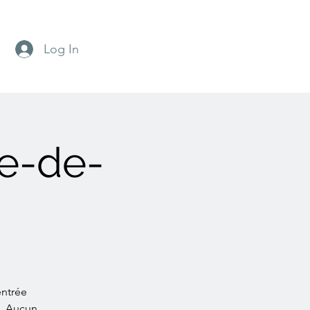
Log In
e-de-
entrée
s. Aucun