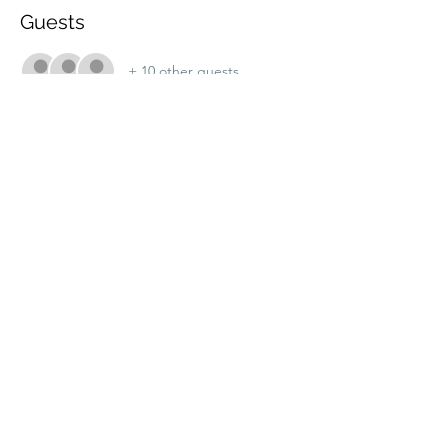
Guests
+ 10 other guests
Share this event
marche.sante.montreal@gmail.com
CRA Registration number :
898148200RR0001