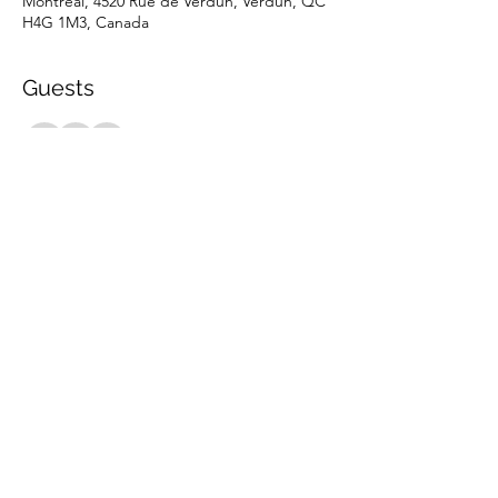
Montréal, 4520 Rue de Verdun, Verdun, QC
H4G 1M3, Canada
Guests
+ 13 other guests
Share this event
marche.sante.montreal@gmail.com
CRA Registration number :
898148200RR0001