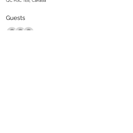
QC H3C 1E8, Canada
Guests
+ 10 other guests
Share this event
marche.sante.montreal@gmail.com
CRA Registration number :
898148200RR0001