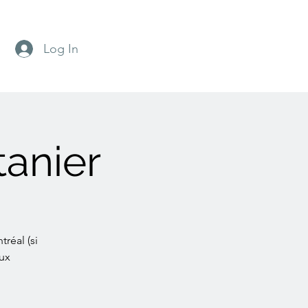
Log In
tanier
réal (si
aux