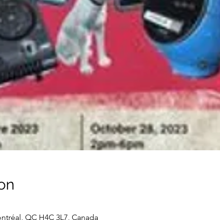
on
ontréal, QC H4C 3L7, Canada