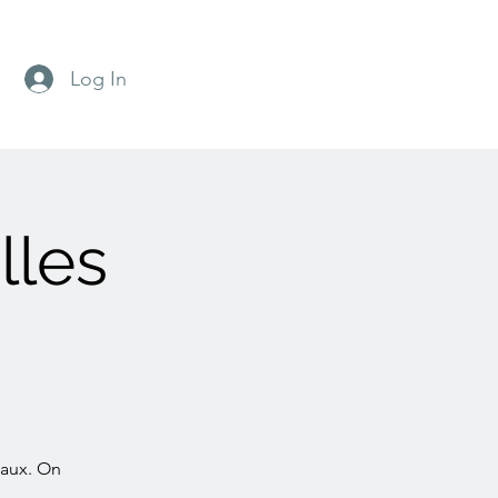
Log In
lles
caux. On