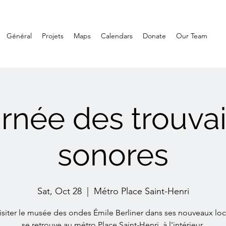
Général
Projets
Maps
Calendars
Donate
Our Team
rnée des trouvai
sonores
Sat, Oct 28
  |  
Métro Place Saint-Henri
isiter le musée des ondes Émile Berliner dans ses nouveaux lo
se retrouve au métro Place Saint-Henri, à l'intérieur.