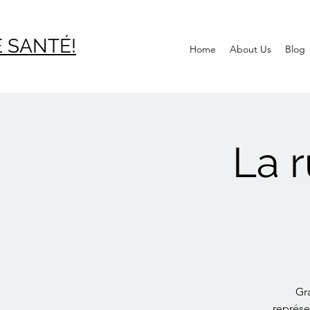
 SAN
TÉ!
Home
About Us
Blog
La r
Gr
représe