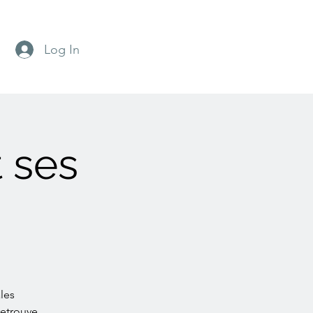
Log In
t ses
les
retrouve