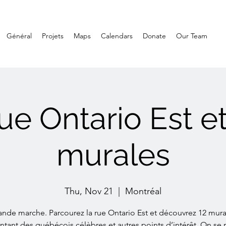
Général
Projets
Maps
Calendars
Donate
Our Team
ue Ontario Est e
murales
Thu, Nov 21
  |  
Montréal
ande marche. Parcourez la rue Ontario Est et découvrez 12 mura
ntant des québécois célèbres et autres points d’intérêt. On se 