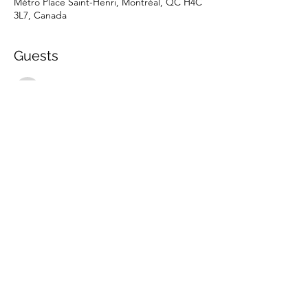
Métro Place Saint-Henri, Montréal, QC H4C
3L7, Canada
Guests
See All
Share this event
marche.sante.montreal@gmail.com
CRA Registration number :
898148200RR0001