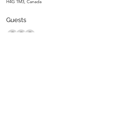
H4G 1M3, Canada
Guests
+ 13 other guests
Share this event
marche.sante.montreal@gmail.com
CRA Registration number :
898148200RR0001