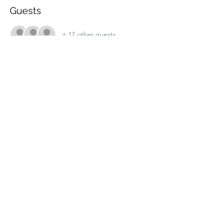
Guests
+ 17 other guests
Share this event
marche.sante.montreal@gmail.com
CRA Registration number :
898148200RR0001