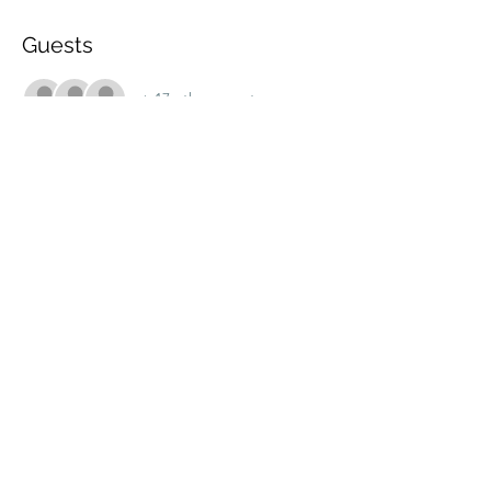
Guests
+ 17 other guests
Share this event
marche.sante.montreal@gmail.com
CRA Registration number :
898148200RR0001