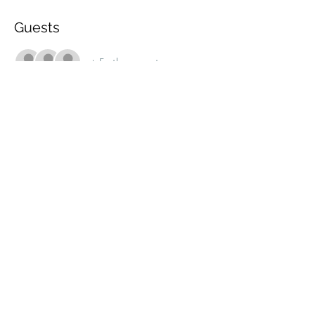
Guests
+ 5 other guests
Share this event
marche.sante.montreal@gmail.com
CRA Registration number :
898148200RR0001