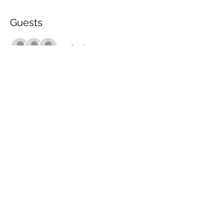
Guests
+ 1 other guests
Share this event
marche.sante.montreal@gmail.com
CRA Registration number :
898148200RR0001