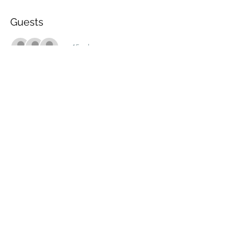
Guests
+ 15 other guests
Share this event
marche.sante.montreal@gmail.com
CRA Registration number :
898148200RR0001