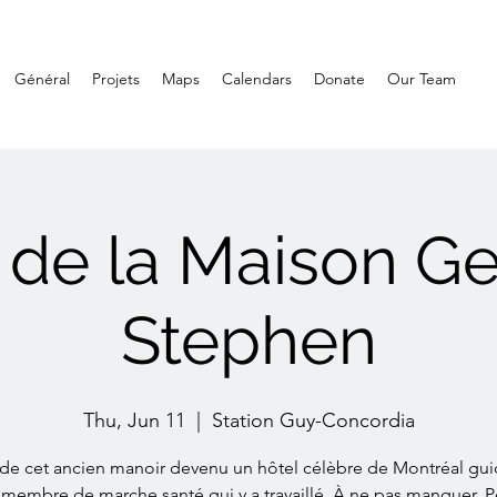
Général
Projets
Maps
Calendars
Donate
Our Team
e de la Maison G
Stephen
Thu, Jun 11
  |  
Station Guy-Concordia
e de cet ancien manoir devenu un hôtel célèbre de Montréal gui
membre de marche santé qui y a travaillé. À ne pas manquer. P