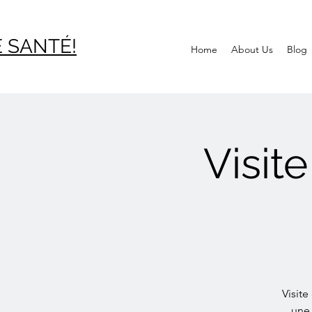
 SAN
TÉ!
Home
About Us
Blog
Visit
Visit
une 