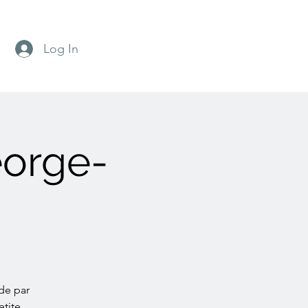
Log In
eorge-
de par
etite