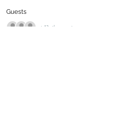
Guests
+ 13 other guests
Share this event
marche.sante.montreal@gmail.com
CRA Registration number :
898148200RR0001