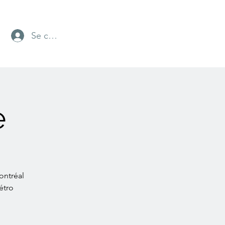
Se connecter
e
ontréal
étro