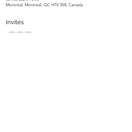
Montréal, Montréal, QC H1V 3V4, Canada
Invités
+ 5 autres invités
Partager cet événement
marche.sante.montreal@gmail.com
Numéro de registration de ARC :
898148200RR0001