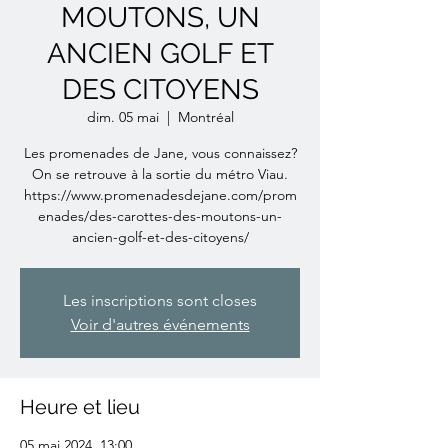
MOUTONS, UN
ANCIEN GOLF ET
DES CITOYENS
dim. 05 mai
  |  
Montréal
Les promenades de Jane, vous connaissez?
On se retrouve à la sortie du métro Viau.
https://www.promenadesdejane.com/prom
enades/des-carottes-des-moutons-un-
ancien-golf-et-des-citoyens/
Les inscriptions sont closes
Voir d'autres événements
Heure et lieu
05 mai 2024, 13:00