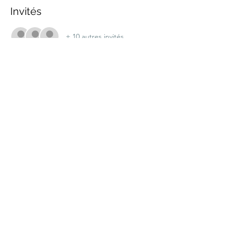
Invités
+ 10 autres invités
Partager cet événement
marche.sante.montreal@gmail.com
Numéro de registration de ARC :
898148200RR0001