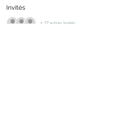
Invités
+ 12 autres invités
Partager cet événement
marche.sante.montreal@gmail.com
Numéro de registration de ARC :
898148200RR0001