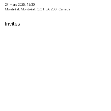
27 mars 2025, 13:30
Montréal, Montréal, QC H3A 2B8, Canada
Invités
+ 13 autres invités
Partager cet événement
marche.sante.montreal@gmail.com
Numéro de registration de ARC :