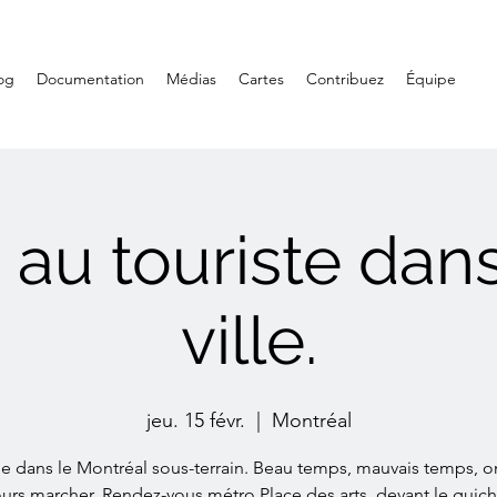
og
Documentation
Médias
Cartes
Contribuez
Équipe
 au touriste dans
ville.
jeu. 15 févr.
  |  
Montréal
e dans le Montréal sous-terrain. Beau temps, mauvais temps, o
urs marcher. Rendez-vous métro Place des arts, devant le guic