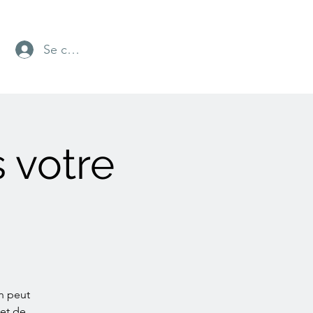
Se connecter
 votre
n peut
het de