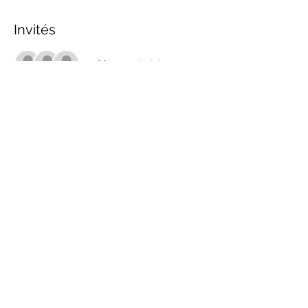
Invités
+ 14 autres invités
Partager cet événement
marche.sante.montreal@gmail.com
Numéro de registration de ARC :
898148200RR0001