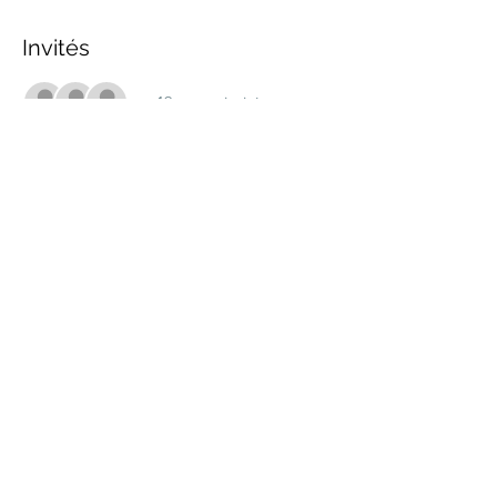
Invités
+ 19 autres invités
Partager cet événement
marche.sante.montreal@gmail.com
Numéro de registration de ARC :
898148200RR0001